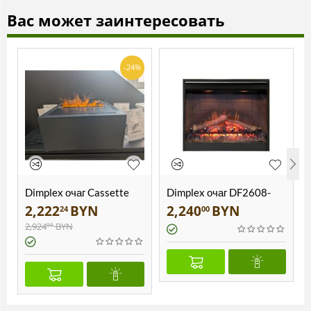
Вас может заинтересовать
-24%
Dimplex очаг Cassette
Dimplex очаг DF2608-
250 + портал
INT Symphony 26
2,222
BYN
2,240
BYN
24
00
2,924
BYN
00